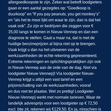
allergoedkoopste te zijn. Zeker wat betreft loodgieters
gaan er een aantal gezegdes op: “Goedkoop is
duurkoop” en “If you pay peanuts, you get monkey’s”
en “als het te mooi lijkt om waar te zijn, dan is dat het
vaak ook”. Zo zijn er bedrijven die zeggen voor €
35,00 langs te komen in Nieuw-Vennep en dan een
diagnose te stellen. Gaat u maar na, dat is met de
huidige benzineprijzen al bijna niet op te brengen.
Vaak krijgt u dan na het uitvoeren van de
werkzaamheden de echte rekening gepresenteerd.
Extreme rekeningen en oplichtingspraktijken zijn ook
in Nieuw-Vennep
aan de orde van de dag. Niet via
loodgieter Nieuw-Vennep}! Via loodgieter Nieuw-
Vennep krijgt u altijd een vast tarief en een
prijsinschatting van de werkzaamheden, vooraf
en dus niet ter plaatse. Wel zo prettig! Loodgieter
Nieuw-Vennep} werkt met normale tarieven. Waar de
landelijk adviesprijs voor een loodgieter op € 72,50
excl. btw zit, rekenen wij €129,50. En ja, misschien is